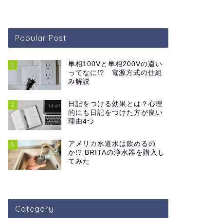
Popular Post
単相100Vと単相200Vの違い
1
ってなに!? 電源方式の仕組
み解説
日記をつける効果とは？心理
2
的にも日記をつけた方が良い
理由4つ
アメリカ水道水は飲めるの
3
か!? BRITAの浄水器を購入し
てみた
Category