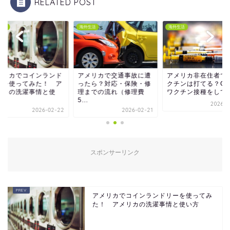
RELATED POST
生活
海外生活
海外生活
メリカでコインランド
アメリカで交通事故に遭
アメリカ非在住者で
ーを使ってみた！ ア
ったら？対応・保険・修
クチンは打てる？CV
リカの洗濯事情と使
理までの流れ（修理費
ワクチン接種をしてみ.
.
5...
2026-0
2026-02-22
2026-02-21
スポンサーリンク
アメリカでコインランドリーを使ってみ
た！ アメリカの洗濯事情と使い方