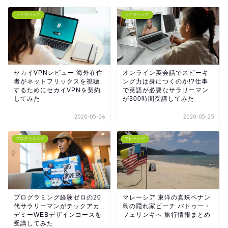
ライフハック
ライフハック
セカイVPNレビュー 海外在住
オンライン英会話でスピーキ
者がネットフリックスを視聴
ング力は身につくのか!?仕事
するためにセカイVPNを契約
で英語が必要なサラリーマン
してみた
が300時間受講してみた
2020-05-26
2020-05-25
プログラミング
マレーシア
プログラミング経験ゼロの20
マレーシア 東洋の真珠ペナン
代サラリーマンがテックアカ
島の隠れ家ビーチ バトゥー・
デミーWEBデザインコースを
フェリンギへ 旅行情報まとめ
受講してみた