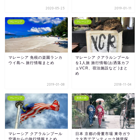
2020-05-23
2019-01-11
マレーシア
マレーシア
マレーシア 免税の楽園ランカ
マレーシア クアラルンプール
ウイ島へ 旅行情報まとめ
を1人旅 旅行情報(お洒落カフ
ェVCR、宿泊施設など )まと
め
2019-01-08
2018-11-04
マレーシア
世界の旅
マレーシア クアラルンプール
日本 京都の骨董市場 東寺ガラ
空港からの旅行情報まとめ
クタ市でアンティーク雑貨探